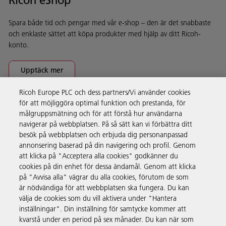
Ricoh eShop
Spara både tid och pengar med vår e-shop – den är det snabbaste
och enklaste sättet att köpa produkter med hjälp av ditt Ricoh-
konto.
Upptäck mer
Ricoh Europe PLC och dess partners/Vi använder cookies
för att möjliggöra optimal funktion och prestanda, för
Företagslösningar
målgruppsmätning och för att förstå hur användarna
navigerar på webbplatsen. På så sätt kan vi förbättra ditt
besök på webbplatsen och erbjuda dig personanpassad
Produkter och tjänster
annonsering baserad på din navigering och profil. Genom
att klicka på "Acceptera alla cookies" godkänner du
cookies på din enhet för dessa ändamål. Genom att klicka
Support och kontakt
på "Avvisa alla" vägrar du alla cookies, förutom de som
är nödvändiga för att webbplatsen ska fungera. Du kan
välja de cookies som du vill aktivera under "Hantera
Resurser
inställningar". Din inställning för samtycke kommer att
kvarstå under en period på sex månader. Du kan när som