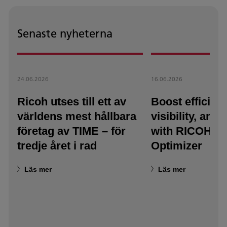
Senaste nyheterna
24.06.2026
16.06.2026
Ricoh utses till ett av
Boost efficienc
världens mest hållbara
visibility, and a
företag av TIME – för
with RICOH T
tredje året i rad
Optimizer
Läs mer
Läs mer