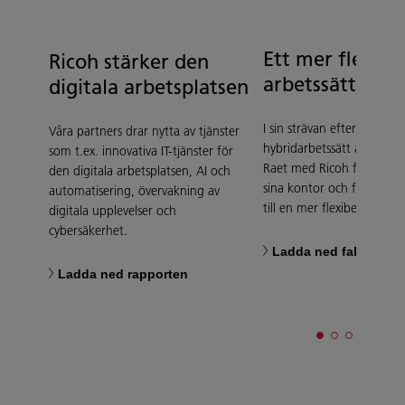
Ett mer flexibe
Ricoh stärker den
arbetssätt
digitala arbetsplatsen
I sin strävan efter ett
Våra partners drar nytta av tjänster
hybridarbetssätt arbetad
som t.ex. innovativa IT-tjänster för
Raet med Ricoh för att r
den digitala arbetsplatsen, AI och
sina kontor och förvandl
automatisering, övervakning av
till en mer flexibel arbetsp
digitala upplevelser och
cybersäkerhet.
Ladda ned fallstudie
Ladda ned rapporten