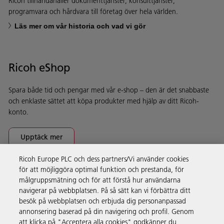
Ricoh tillhandahåller dokumenttjänster, konsulttjänster,
programvara och hårdvara till företag över hela världen.
Läs mer om vår historia och vad vi gör
Ricoh eShop
Spara både tid och pengar med vår e-shop – den är det snabbaste
och enklaste sättet att köpa produkter med hjälp av ditt Ricoh-
konto.
Upptäck mer
Ricoh Europe PLC och dess partners/Vi använder cookies
för att möjliggöra optimal funktion och prestanda, för
Företagslösningar
målgruppsmätning och för att förstå hur användarna
navigerar på webbplatsen. På så sätt kan vi förbättra ditt
besök på webbplatsen och erbjuda dig personanpassad
Produkter och tjänster
annonsering baserad på din navigering och profil. Genom
att klicka på "Acceptera alla cookies" godkänner du