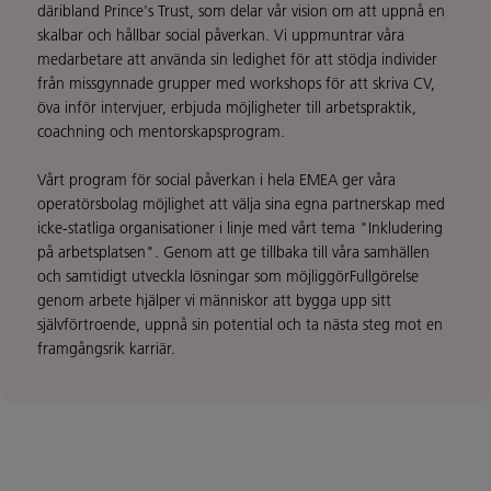
däribland Prince's Trust, som delar vår vision om att uppnå en
skalbar och hållbar social påverkan. Vi uppmuntrar våra
medarbetare att använda sin ledighet för att stödja individer
från missgynnade grupper med workshops för att skriva CV,
öva inför intervjuer, erbjuda möjligheter till arbetspraktik,
coachning och mentorskapsprogram.
Vårt program för social påverkan i hela EMEA ger våra
operatörsbolag möjlighet att välja sina egna partnerskap med
icke-statliga organisationer i linje med vårt tema "Inkludering
på arbetsplatsen". Genom att ge tillbaka till våra samhällen
och samtidigt utveckla lösningar som möjliggörFullgörelse
genom arbete hjälper vi människor att bygga upp sitt
självförtroende, uppnå sin potential och ta nästa steg mot en
framgångsrik karriär.