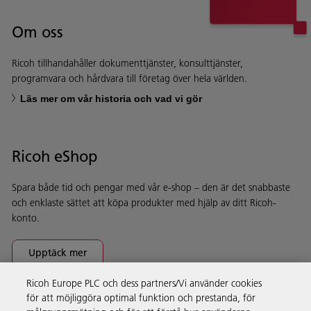
Om oss
Ricoh tillhandahåller dokumenttjänster, konsulttjänster,
programvara och hårdvara till företag över hela världen.
Läs mer om vår historia och vad vi gör
Ricoh eShop
Spara både tid och pengar med vår e-shop – den är det snabbaste
och enklaste sättet att köpa produkter med hjälp av ditt Ricoh-
konto.
Upptäck mer
Ricoh Europe PLC och dess partners/Vi använder cookies
för att möjliggöra optimal funktion och prestanda, för
Företagslösningar