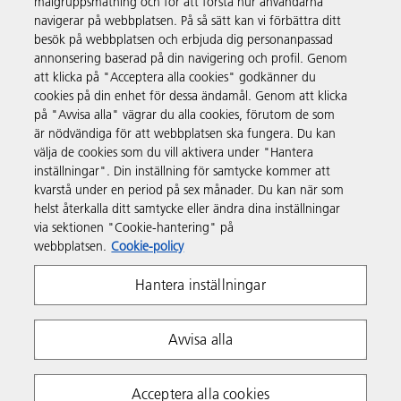
målgruppsmätning och för att förstå hur användarna
navigerar på webbplatsen. På så sätt kan vi förbättra ditt
besök på webbplatsen och erbjuda dig personanpassad
Produkter och tjänster
annonsering baserad på din navigering och profil. Genom
att klicka på "Acceptera alla cookies" godkänner du
cookies på din enhet för dessa ändamål. Genom att klicka
Support och kontakt
på "Avvisa alla" vägrar du alla cookies, förutom de som
är nödvändiga för att webbplatsen ska fungera. Du kan
välja de cookies som du vill aktivera under "Hantera
Resurser
inställningar". Din inställning för samtycke kommer att
kvarstå under en period på sex månader. Du kan när som
helst återkalla ditt samtycke eller ändra dina inställningar
Följ oss
via sektionen "Cookie-hantering" på
webbplatsen.
Cookie-policy
Hantera inställningar
Avvisa alla
Integritetspolicy
Villkor
Policy för cookies
Acceptera alla cookies
Whistleblowing Policy