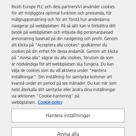
och enklaste sättet att köpa produkter med hjälp av ditt Ricoh-
Ricoh Europe PLC och dess partners/Vi använder cookies
konto.
för att möjliggöra optimal funktion och prestanda, för
målgruppsmätning och för att förstå hur användarna
Upptäck mer
navigerar på webbplatsen. På så sätt kan vi förbättra ditt
besök på webbplatsen och erbjuda dig personanpassad
annonsering baserad på din navigering och profil. Genom
Företagslösningar
att klicka på "Acceptera alla cookies" godkänner du
cookies på din enhet för dessa ändamål. Genom att klicka
på "Avvisa alla" vägrar du alla cookies, förutom de som
Produkter och tjänster
är nödvändiga för att webbplatsen ska fungera. Du kan
välja de cookies som du vill aktivera under "Hantera
inställningar". Din inställning för samtycke kommer att
Support och kontakt
kvarstå under en period på sex månader. Du kan när som
helst återkalla ditt samtycke eller ändra dina inställningar
via sektionen "Cookie-hantering" på
Resurser
webbplatsen.
Cookie-policy
Hantera inställningar
Följ oss
Avvisa alla