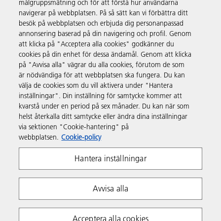
målgruppsmätning och för att förstå hur användarna
navigerar på webbplatsen. På så sätt kan vi förbättra ditt
besök på webbplatsen och erbjuda dig personanpassad
Produkter och tjänster
annonsering baserad på din navigering och profil. Genom
att klicka på "Acceptera alla cookies" godkänner du
cookies på din enhet för dessa ändamål. Genom att klicka
Support och kontakt
på "Avvisa alla" vägrar du alla cookies, förutom de som
är nödvändiga för att webbplatsen ska fungera. Du kan
välja de cookies som du vill aktivera under "Hantera
Resurser
inställningar". Din inställning för samtycke kommer att
kvarstå under en period på sex månader. Du kan när som
helst återkalla ditt samtycke eller ändra dina inställningar
Följ oss
via sektionen "Cookie-hantering" på
webbplatsen.
Cookie-policy
Hantera inställningar
Avvisa alla
Integritetspolicy
Villkor
Policy för cookies
Acceptera alla cookies
Whistleblowing Policy