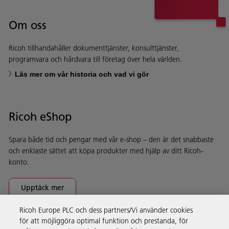
Om oss
Ricoh tillhandahåller dokumenttjänster, konsulttjänster,
programvara och hårdvara till företag över hela världen.
Läs mer om vår historia och vad vi gör
Ricoh eShop
Spara både tid och pengar med vår e-shop – den är det snabbaste
och enklaste sättet att köpa produkter med hjälp av ditt Ricoh-
konto.
Upptäck mer
Ricoh Europe PLC och dess partners/Vi använder cookies
för att möjliggöra optimal funktion och prestanda, för
Företagslösningar