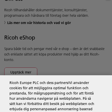
Ricoh tillhandahåller dokumenttjänster, konsulttjänster,
programvara och hårdvara till företag över hela världen.
Läs mer om vår historia och vad vi gör
Ricoh eShop
Spara både tid och pengar med vår e-shop – den är det snabbaste
och enklaste sättet att köpa produkter med hjälp av ditt Ricoh-
konto.
Upptäck mer
Ricoh Europe PLC och dess partners/Vi använder
cookies för att möjliggöra optimal funktion och
Företagslösningar
prestanda, för målgruppsmätning och för att förstå
hur användarna navigerar på webbplatsen. På så
sätt kan vi förbättra ditt besök på webbplatsen och
Produkter och tjänster
erbjuda dig personanpassad annonsering baserad