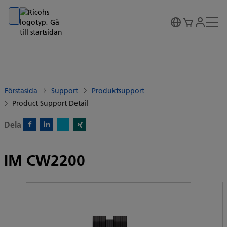
Go to banner
Go to content
Go to footer
Förstasida
Support
Produktsupport
Product Support Detail
Dela
X)
Facebook)
Linkedin)
Xing)
IM CW2200