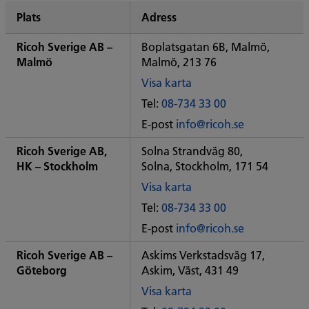
över
Plats
Adress
Ricohs
Ricoh Sverige AB –
Boplatsgatan 6B, Malmö,
Malmö
Malmö, 213 76
Visa karta
of
Tel:
08-734 33 00
Some
E-post
info@ricoh.se
City
office
Ricoh Sverige AB,
Solna Strandväg 80,
HK – Stockholm
Solna, Stockholm, 171 54
Visa karta
of
Tel:
08-734 33 00
Some
E-post
info@ricoh.se
City
office
Ricoh Sverige AB –
Askims Verkstadsväg 17,
Göteborg
Askim, Väst, 431 49
Visa karta
of