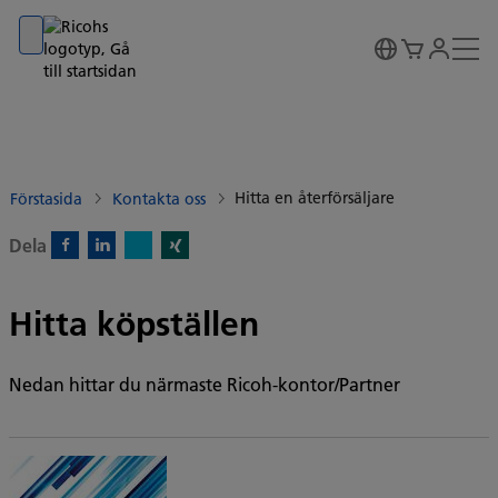
Go to banner
Go to content
Go to footer
Hitta en återförsäljare
Förstasida
Kontakta oss
Dela
X)
Facebook)
Linkedin)
Xing)
Hitta köpställen
Nedan hittar du närmaste Ricoh-kontor/Partner