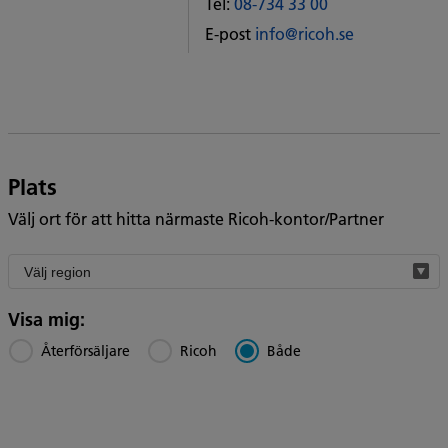
Tel:
08-734 33 00
Some
E-post
info@ricoh.se
City
office
Plats
Välj ort för att hitta närmaste Ricoh-kontor/Partner
Filter
by
region
Visa mig:
Återförsäljare
Ricoh
Både