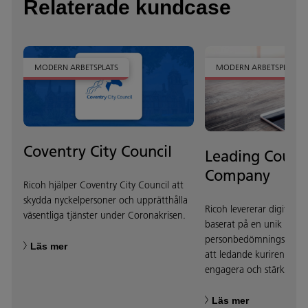
Relaterade kundcase
MODERN ARBETSPLATS
MODERN ARBETSPLATS
Coventry City Council
Leading Couri
Company
Ricoh hjälper Coventry City Council att
skydda nyckelpersoner och upprätthålla
Ricoh levererar digital t
väsentliga tjänster under Coronakrisen.
baserat på en unik
personbedömningsmetodi
Läs mer
att ledande kuriren kont
engagera och stärka sin 
Läs mer