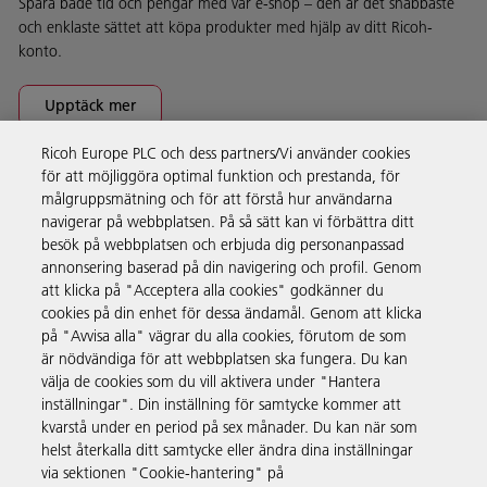
Spara både tid och pengar med vår e-shop – den är det snabbaste
och enklaste sättet att köpa produkter med hjälp av ditt Ricoh-
konto.
Upptäck mer
Ricoh Europe PLC och dess partners/Vi använder cookies
för att möjliggöra optimal funktion och prestanda, för
Företagslösningar
målgruppsmätning och för att förstå hur användarna
navigerar på webbplatsen. På så sätt kan vi förbättra ditt
besök på webbplatsen och erbjuda dig personanpassad
Produkter och tjänster
annonsering baserad på din navigering och profil. Genom
att klicka på "Acceptera alla cookies" godkänner du
cookies på din enhet för dessa ändamål. Genom att klicka
Support och kontakt
på "Avvisa alla" vägrar du alla cookies, förutom de som
är nödvändiga för att webbplatsen ska fungera. Du kan
välja de cookies som du vill aktivera under "Hantera
Resurser
inställningar". Din inställning för samtycke kommer att
kvarstå under en period på sex månader. Du kan när som
helst återkalla ditt samtycke eller ändra dina inställningar
Följ oss
via sektionen "Cookie-hantering" på