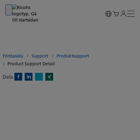
Go to banner
Go to content
Go to footer
Förstasida
Support
Produktsupport
Product Support Detail
Dela
X)
Facebook)
Linkedin)
Xing)