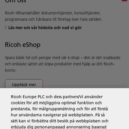
Om oss
Ricoh tillhandahåller dokumenttjänster, konsulttjänster,
programvara och hårdvara till företag över hela världen.
Läs mer om vår historia och vad vi gör
Ricoh eShop
Spara både tid och pengar med vår e-shop – den är det snabbaste
och enklaste sättet att köpa produkter med hjälp av ditt Ricoh-
konto.
Upptäck mer
Ricoh Europe PLC och dess partners/Vi använder
cookies för att möjliggöra optimal funktion och
Företagslösningar
prestanda, för målgruppsmätning och för att förstå
hur användarna navigerar på webbplatsen. På så
sätt kan vi förbättra ditt besök på webbplatsen och
Produkter och tjänster
erbjuda dig personanpassad annonsering baserad