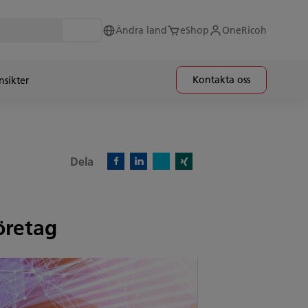
Ändra land
eShop
OneRicoh
Kontakta oss
nsikter
Dela
X)
Facebook)
Linkedin)
Xing)
öretag