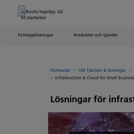
Go to banner
Go to content
Go to footer
Företagslösningar
Produkter och tjänster
Förstasida
100 Tjänster & lösningar
Infrastructure & Cloud for Small Busines
Lösningar för infra