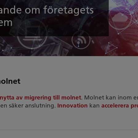
ande om företagets
tem
molnet
nytta av migrering till molnet
. Molnet kan inom e
 en säker anslutning.
Innovation
kan
accelerera pr