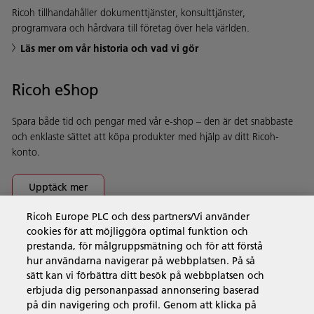
Ricoh tillhandahåller dokumenttjänster, konsulttjänster,
programvara och hårdvara till företag över hela världen.
Läs mer om vår historia och vad vi gör
Ricoh eShop
Spara både tid och pengar med vår e-shop – den är det snabbaste
och enklaste sättet att köpa produkter med hjälp av ditt Ricoh-
konto.
Upptäck mer
Ricoh Europe PLC och dess partners/Vi använder
cookies för att möjliggöra optimal funktion och
Företagslösningar
prestanda, för målgruppsmätning och för att förstå
hur användarna navigerar på webbplatsen. På så
sätt kan vi förbättra ditt besök på webbplatsen och
Produkter och tjänster
erbjuda dig personanpassad annonsering baserad
på din navigering och profil. Genom att klicka på