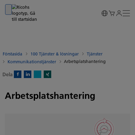
Go to banner
Go to content
Go to footer
Förstasida
100 Tjänster & lösningar
Tjänster
Arbetsplatshantering
Kommunikationstjänster
Dela
X)
Facebook)
Linkedin)
Xing)
Arbetsplatshantering