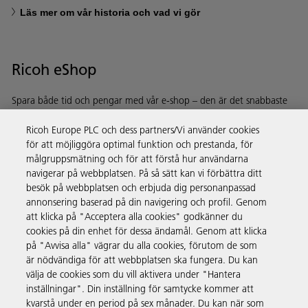
Läs mer om vår historia och vad vi gör
Ricoh eShop
Spara både tid och pengar med vår e-shop – den är det snabbaste
och enklaste sättet att köpa produkter med hjälp av ditt Ricoh-
Ricoh Europe PLC och dess partners/Vi använder cookies
konto.
för att möjliggöra optimal funktion och prestanda, för
målgruppsmätning och för att förstå hur användarna
Upptäck mer
navigerar på webbplatsen. På så sätt kan vi förbättra ditt
besök på webbplatsen och erbjuda dig personanpassad
annonsering baserad på din navigering och profil. Genom
Företagslösningar
att klicka på "Acceptera alla cookies" godkänner du
cookies på din enhet för dessa ändamål. Genom att klicka
på "Avvisa alla" vägrar du alla cookies, förutom de som
Produkter och tjänster
är nödvändiga för att webbplatsen ska fungera. Du kan
välja de cookies som du vill aktivera under "Hantera
inställningar". Din inställning för samtycke kommer att
Support och kontakt
kvarstå under en period på sex månader. Du kan när som