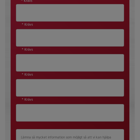
* Krävs
* Krävs
* Krävs
* Krävs
* Krävs
Lämna så mycket information som möjligt så att vi kan hjälpa