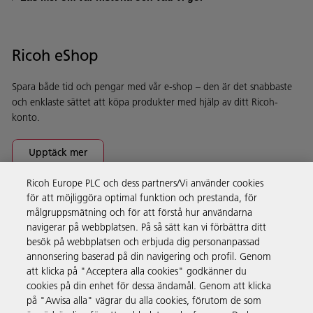
Ricoh eShop
Spara både tid och pengar med vår e-shop – den är det snabbaste
och enklaste sättet att köpa produkter med hjälp av ditt Ricoh-
konto.
Upptäck mer
Ricoh Europe PLC och dess partners/Vi använder cookies
för att möjliggöra optimal funktion och prestanda, för
Företagslösningar
målgruppsmätning och för att förstå hur användarna
navigerar på webbplatsen. På så sätt kan vi förbättra ditt
besök på webbplatsen och erbjuda dig personanpassad
Produkter och tjänster
annonsering baserad på din navigering och profil. Genom
att klicka på "Acceptera alla cookies" godkänner du
cookies på din enhet för dessa ändamål. Genom att klicka
Support och kontakt
på "Avvisa alla" vägrar du alla cookies, förutom de som