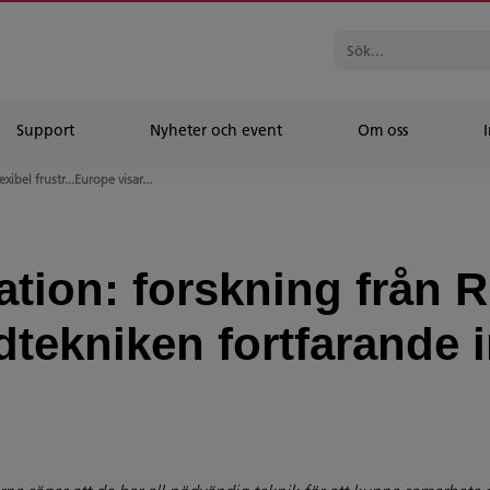
Support
Nyheter och event
Om oss
I
exibel frustr...Europe visar...
ration: forskning från
idtekniken fortfarande i