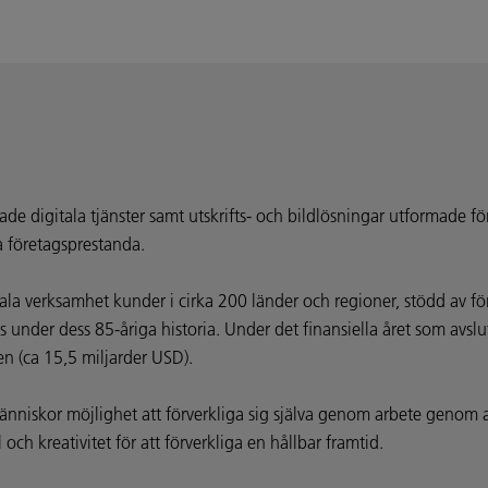
ade digitala tjänster samt utskrifts- och bildlösningar utformade f
a företagsprestanda.
la verksamhet kunder i cirka 200 länder och regioner, stödd av f
ts under dess 85-åriga historia. Under det finansiella året som av
en (ca 15,5 miljarder USD).
änniskor möjlighet att förverkliga sig själva genom arbete genom 
 och kreativitet för att förverkliga en hållbar framtid.