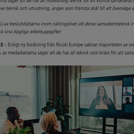
a säger att de har all nödvändig teknik för att kunna samarbeta
ive teknik och utrustning, anges som främsta skäl till att överväga
v beslutsfattarna inom närlingslivet att deras samarbetsteknik int
öra sina dagliga arbetsuppgifter
– Enligt ny forskning från Ricoh Europe saknar majoriteten av o
23
0% av medarbetarna säger att de har all teknik som krävs för att s