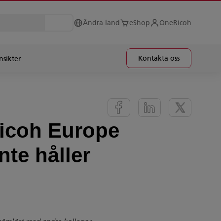
Ändra land
eShop
OneRicoh
Kontakta oss
nsikter
 Ricoh Europe
nte håller