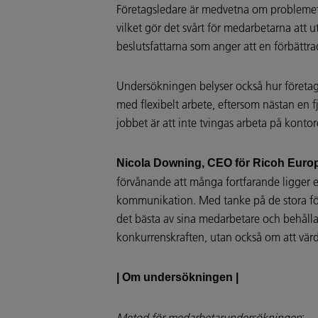
Företagsledare är medvetna om problemet 
vilket gör det svårt för medarbetarna att 
beslutsfattarna som anger att en förbättr
Undersökningen belyser också hur företags
med flexibelt arbete, eftersom nästan en fj
jobbet är att inte tvingas arbeta på kontor
Nicola Downing, CEO för Ricoh Europ
förvånande att många fortfarande ligger e
kommunikation. Med tanke på de stora förd
det bästa av sina medarbetare och behåll
konkurrenskraften, utan också om att värd
| Om undersökningen |
Metod för medarbetarundersökningen
: