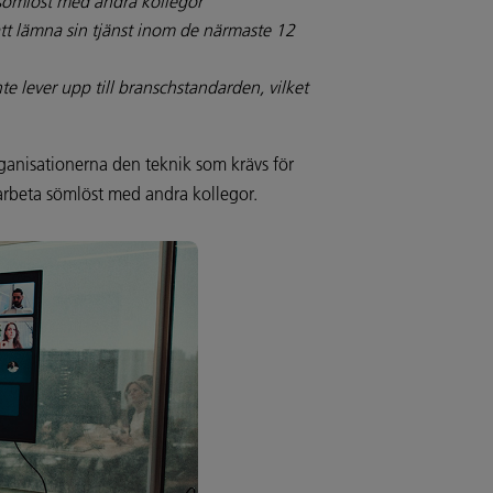
 sömlöst med andra kollegor
 att lämna sin tjänst inom de närmaste 12
e lever upp till branschstandarden, vilket
rganisationerna den teknik som krävs för
amarbeta sömlöst med andra kollegor.