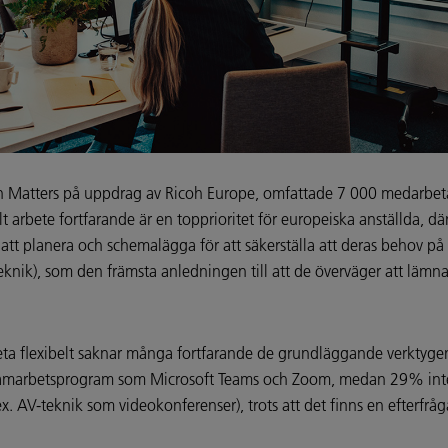
 Matters på uppdrag av Ricoh Europe, omfattade 7 000 medarbetar
t arbete fortfarande är en topprioritet för europeiska anställda, d
att planera och schemalägga för att säkerställa att deras behov på 
steknik), som den främsta anledningen till att de överväger att lä
beta flexibelt saknar många fortfarande de grundläggande verktygen
ga samarbetsprogram som Microsoft Teams och Zoom, medan 29% inte 
. AV-teknik som videokonferenser), trots att det finns en efterfråg