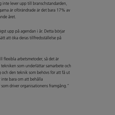
inte lever upp till branschstandarden,
ingarna är oförändrade är det bara 17% av
ande året.
ögst upp på agendan i år. Detta börjar
t att öka deras tillfredsställelse på
ill flexibla arbetsmetoder, så det är
de tekniken som underlättar samarbete och
 och den teknik som behövs för att få ut
inte bara om att behålla
or som driver organisationens framgång.”