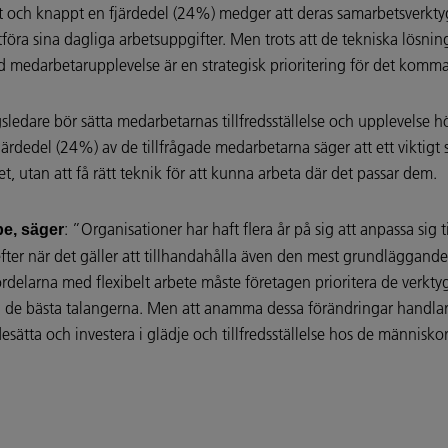
och knappt en fjärdedel (24%) medger att deras samarbetsverktyg 
utföra sina dagliga arbetsuppgifter. Men trots att de tekniska lösn
ad medarbetarupplevelse är en strategisk prioritering för det komm
ledare bör sätta medarbetarnas tillfredsställelse och upplevelse h
ärdedel (24%) av de tillfrågade medarbetarna säger att ett viktigt sät
et, utan att få rätt teknik för att kunna arbeta där det passar dem.
: ”Organisationer har haft flera år på sig att anpassa sig t
e, säger
fter när det gäller att tillhandahålla även den mest grundläggan
elarna med flexibelt arbete måste företagen prioritera de verktyg
a de bästa talangerna. Men att anamma dessa förändringar handlar 
esätta och investera i glädje och tillfredsställelse hos de människ