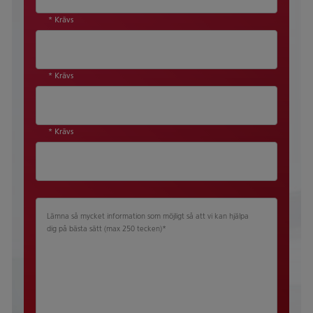
* Krävs
* Krävs
* Krävs
Lämna så mycket information som möjligt så att vi kan hjälpa
dig på bästa sätt (max 250 tecken)
*