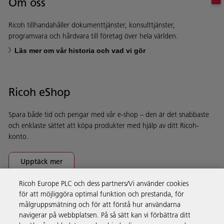
Om oss
Ricoh tillhandahåller dokumenttjänster, konsulttjänster,
programvara och hårdvara till företag över hela världen.
Läs mer om vår historia och vad vi gör
Ricoh eShop
Spara både tid och pengar med vår e-shop – den är det snabbaste
och enklaste sättet att köpa produkter med hjälp av ditt Ricoh-
konto.
Upptäck mer
Ricoh Europe PLC och dess partners/Vi använder cookies
för att möjliggöra optimal funktion och prestanda, för
Företagslösningar
målgruppsmätning och för att förstå hur användarna
navigerar på webbplatsen. På så sätt kan vi förbättra ditt