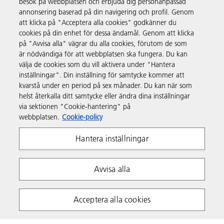
besök på webbplatsen och erbjuda dig personanpassad
Produkter och tjänster
annonsering baserad på din navigering och profil. Genom
att klicka på "Acceptera alla cookies" godkänner du
cookies på din enhet för dessa ändamål. Genom att klicka
Support och kontakt
på "Avvisa alla" vägrar du alla cookies, förutom de som
är nödvändiga för att webbplatsen ska fungera. Du kan
välja de cookies som du vill aktivera under "Hantera
Resurser
inställningar". Din inställning för samtycke kommer att
kvarstå under en period på sex månader. Du kan när som
helst återkalla ditt samtycke eller ändra dina inställningar
Följ oss
via sektionen "Cookie-hantering" på
webbplatsen.
Cookie-policy
Hantera inställningar
Avvisa alla
Integritetspolicy
Villkor
Policy för cookies
Acceptera alla cookies
Whistleblowing Policy
Copyright 2026 Ricoh. All rights reserved.